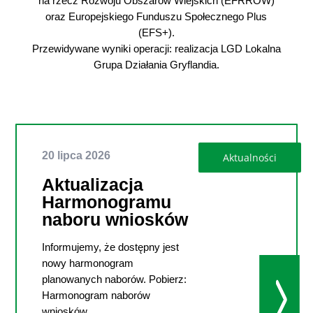
na rzecz Rozwoju Obszarów Wiejskich (EFRROW)
oraz Europejskiego Funduszu Społecznego Plus
(EFS+).
Przewidywane wyniki operacji: realizacja LGD Lokalna
Grupa Działania Gryflandia.
20 lipca 2026
Aktualizacja
Harmonogramu
naboru wniosków
Informujemy, że dostępny jest
utworzone przez
Aleksandra
nowy harmonogram
Szewczyk
|
|
Aktualności
| 0
planowanych naborów. Pobierz:
Comments
Harmonogram naborów
wniosków