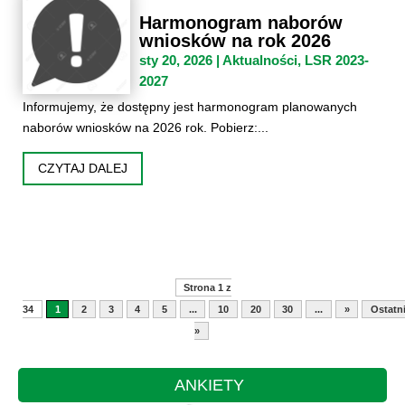
Harmonogram naborów
wniosków na rok 2026
sty 20, 2026
|
Aktualności
,
LSR 2023-
2027
Informujemy, że dostępny jest harmonogram planowanych
naborów wniosków na 2026 rok. Pobierz:...
CZYTAJ DALEJ
Strona 1 z
34
1
2
3
4
5
...
10
20
30
...
»
Ostatn
»
ANKIETY