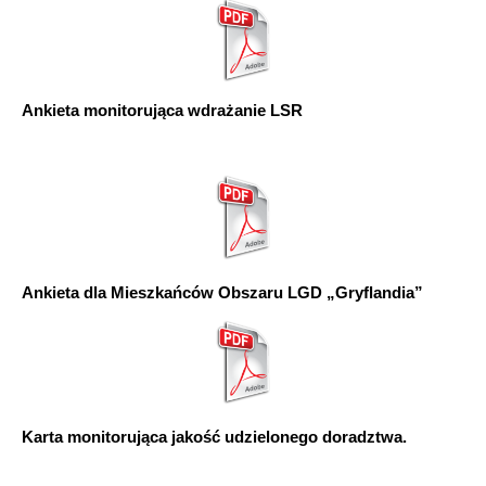
Ankieta monitorująca wdrażanie LSR
Ankieta dla Mieszkańców Obszaru LGD „Gryflandia”
Karta monitorująca jakość udzielonego doradztwa.