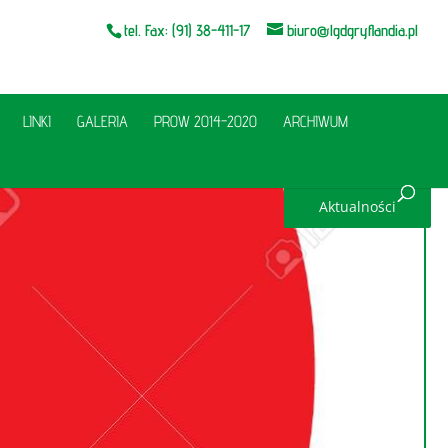
tel. Fax: (91) 38-411-17
biuro@lgdgryflandia.pl
LINKI
GALERIA
PROW 2014-2020
ARCHIWUM