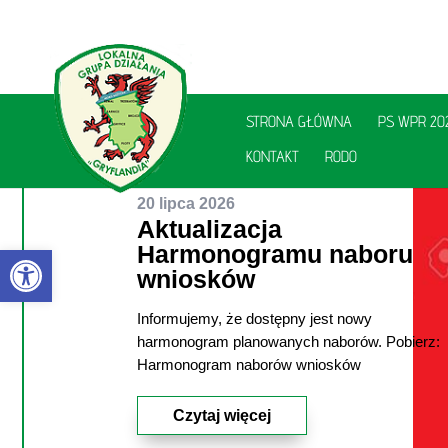
STRONA GŁÓWNA
PS WPR 20
KONTAKT
RODO
20 lipca 2026
Aktualizacja
Otwórz pasek narzędzi
Harmonogramu naboru
wniosków
Informujemy, że dostępny jest nowy
utworzone przez
Aleksandra Szewczyk
|
|
harmonogram planowanych naborów. Pobierz:
Aktualności
| 0 Comments
Harmonogram naborów wniosków
Czytaj więcej