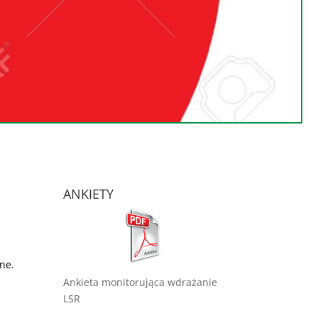
ANKIETY
nne.
Ankieta monitorująca wdrażanie
LSR