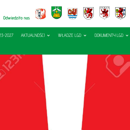
Odwiedziło nas
23-2027
AKTUALNOŚCI
WŁADZE LGD
DOKUMENTY LGD