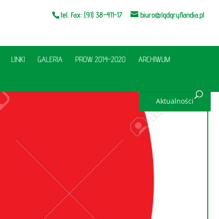
tel. Fax: (91) 38-411-17
biuro@lgdgryflandia.pl
LINKI
GALERIA
PROW 2014-2020
ARCHIWUM