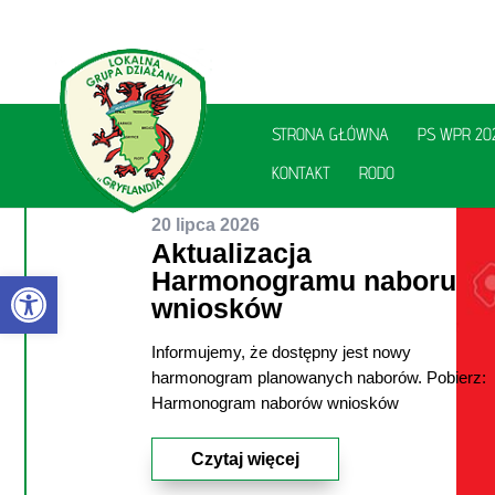
STRONA GŁÓWNA
PS WPR 20
KONTAKT
RODO
20 lipca 2026
Aktualizacja
Otwórz pasek narzędzi
Harmonogramu naboru
wniosków
Informujemy, że dostępny jest nowy
utworzone przez
Aleksandra Szewczyk
|
|
harmonogram planowanych naborów. Pobierz:
Aktualności
| 0 Comments
Harmonogram naborów wniosków
Czytaj więcej