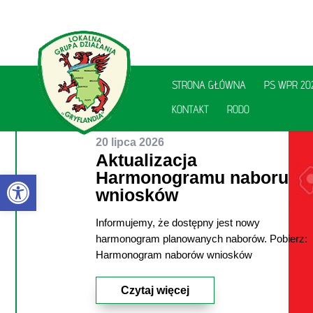
STRONA GŁÓWNA
PS WPR 20
KONTAKT
RODO
20 lipca 2026
Aktualizacja
Otwórz pasek narzędzi
Harmonogramu naboru
wniosków
Informujemy, że dostępny jest nowy
utworzone przez
Aleksandra Szewczyk
|
|
harmonogram planowanych naborów. Pobierz:
Aktualności
| 0 Comments
Harmonogram naborów wniosków
Czytaj więcej