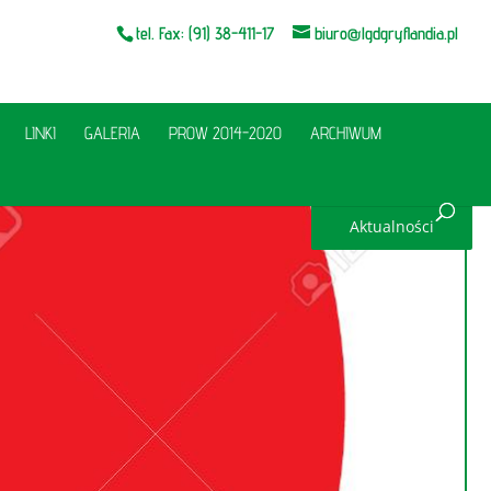
tel. Fax: (91) 38-411-17
biuro@lgdgryflandia.pl
LINKI
GALERIA
PROW 2014-2020
ARCHIWUM