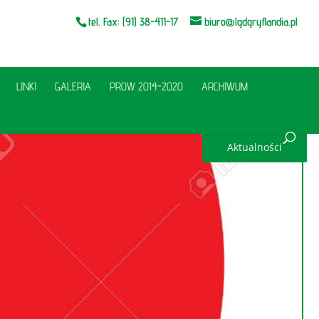
tel. Fax: (91) 38-411-17
biuro@lgdgryflandia.pl
LINKI
GALERIA
PROW 2014-2020
ARCHIWUM