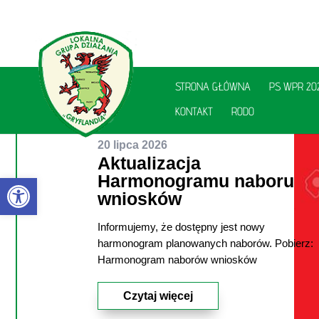
STRONA GŁÓWNA
PS WPR 20
KONTAKT
RODO
20 lipca 2026
Aktualizacja
Otwórz pasek narzędzi
Harmonogramu naboru
wniosków
Informujemy, że dostępny jest nowy
utworzone przez
Aleksandra Szewczyk
|
|
harmonogram planowanych naborów. Pobierz:
Aktualności
| 0 Comments
Harmonogram naborów wniosków
Czytaj więcej