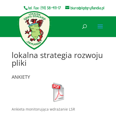
tel. Fax: (91) 38-411-17
biuro@lgdgryflandia.pl
Otwórz pasek narzędzi
lokalna strategia rozwoju
pliki
ANKIETY
Ankieta monitorująca wdrażanie LSR