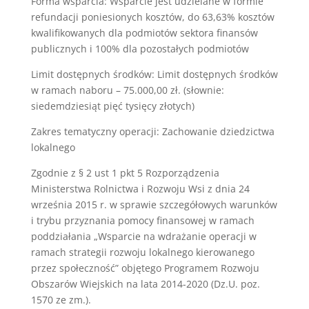
Forma wsparcia: Wsparcie jest udzielane w formie
refundacji poniesionych kosztów, do 63,63% kosztów
kwalifikowanych dla podmiotów sektora finansów
publicznych i 100% dla pozostałych podmiotów
Limit dostępnych środków: Limit dostępnych środków
w ramach naboru – 75.000,00 zł. (słownie:
siedemdziesiąt pięć tysięcy złotych)
Zakres tematyczny operacji: Zachowanie dziedzictwa
lokalnego
Zgodnie z § 2 ust 1 pkt 5 Rozporządzenia
Ministerstwa Rolnictwa i Rozwoju Wsi z dnia 24
września 2015 r. w sprawie szczegółowych warunków
i trybu przyznania pomocy finansowej w ramach
poddziałania „Wsparcie na wdrażanie operacji w
ramach strategii rozwoju lokalnego kierowanego
przez społeczność” objętego Programem Rozwoju
Obszarów Wiejskich na lata 2014-2020 (Dz.U. poz.
1570 ze zm.).