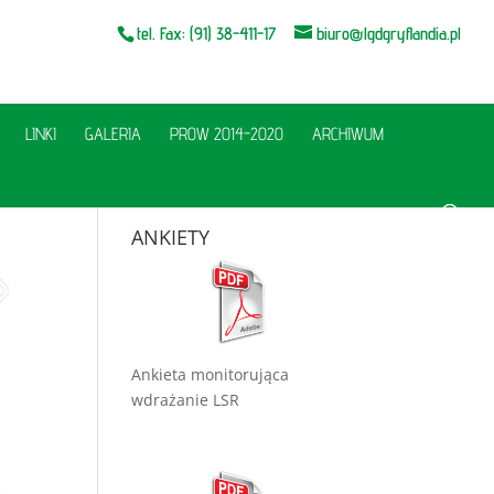
tel. Fax: (91) 38-411-17
biuro@lgdgryflandia.pl
LINKI
GALERIA
PROW 2014-2020
ARCHIWUM
ANKIETY
Ankieta monitorująca
wdrażanie LSR