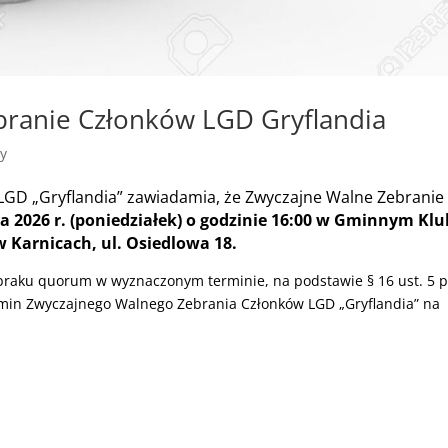
branie Członków LGD Gryflandia
y
d LGD „Gryflandia” zawiadamia, że Zwyczajne Walne Zebranie
 2026 r. (poniedziałek) o godzinie 16:00
w Gminnym Klu
w Karnicach, ul. Osiedlowa 18.
raku quorum w wyznaczonym terminie, na podstawie § 16 ust. 5 pk
rmin Zwyczajnego Walnego Zebrania Członków LGD „Gryflandia” na