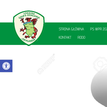
STRONA GŁÓWNA
PS WPR 20
KONTAKT
RODO
Otwórz pasek narzędzi