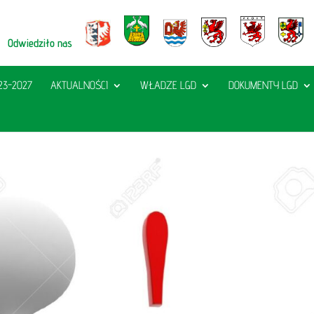
Odwiedziło nas
23-2027
AKTUALNOŚCI
WŁADZE LGD
DOKUMENTY LGD