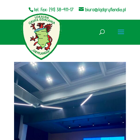
tel. Fax: (91) 38-411-17
biuro@lgdgryflandia.pl
Otwórz pasek narzędzi