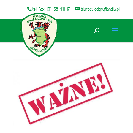
tel. Fax: (91) 38-411-17
biuro@lgdgryflandia.pl
Otwórz pasek narzędzi