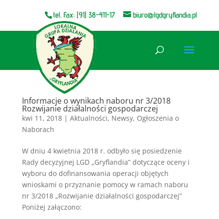
tel. Fax: (91) 38-411-17
biuro@lgdgryflandia.pl
Otwórz pasek narzędzi
Informacje o wynikach naboru nr 3/2018
Rozwijanie działalności gospodarczej
kwi 11, 2018
|
Aktualności
,
Newsy
,
Ogłoszenia o
Naborach
W dniu 4 kwietnia 2018 r. odbyło się posiedzenie
Rady decyzyjnej LGD „Gryflandia” dotyczące oceny i
wyboru do dofinansowania operacji objętych
wnioskami o przyznanie pomocy w ramach naboru
nr 3/2018 „Rozwijanie działalności gospodarczej”
Poniżej załączono: