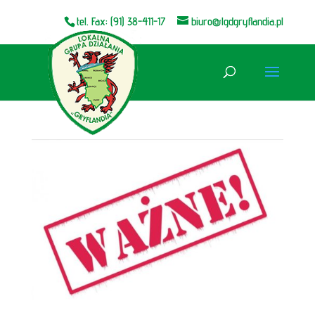
tel. Fax: (91) 38-411-17
biuro@lgdgryflandia.pl
Otwórz pasek narzędzi