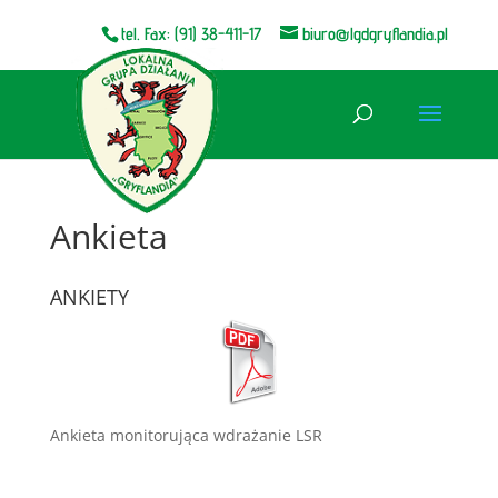
tel. Fax: (91) 38-411-17
biuro@lgdgryflandia.pl
Otwórz pasek narzędzi
Ankieta
ANKIETY
Ankieta monitorująca wdrażanie LSR