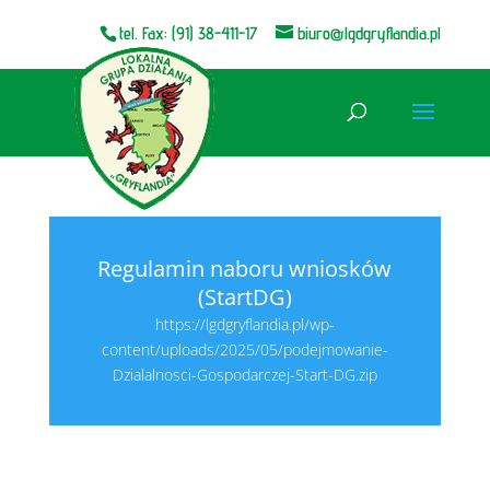
tel. Fax: (91) 38-411-17
biuro@lgdgryflandia.pl
Otwórz pasek narzędzi
Regulamin naboru wniosków
(StartDG)
https://lgdgryflandia.pl/wp-
content/uploads/2025/05/podejmowanie-
Dzialalnosci-Gospodarczej-Start-DG.zip