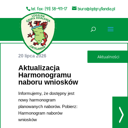
tel. Fax: (91) 38-411-17
biuro@lgdgryflandia.pl
Otwórz pasek narzędzi
20 lipca 2026
Aktualizacja
Harmonogramu
naboru wniosków
Informujemy, że dostępny jest
utworzone przez
Aleksandra
nowy harmonogram
Szewczyk
|
|
Aktualności
| 0
planowanych naborów. Pobierz:
Comments
Harmonogram naborów
wniosków